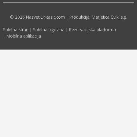
© 2026 Nasvet Dr-tasic.com | Produkcija: Marjetica Cvikl s.p.
Spletna stran
|
Spletna trgovina
|
Rezervacijska platforma
|
Mobilna aplikacija