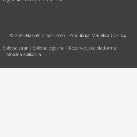
© 2026 Nasvet Dr-tasic.com | Produkcija: Marjetica Cvikl s.p.
Spletna stran
|
Spletna trgovina
|
Rezervacijska platforma
|
Mobilna aplikacija