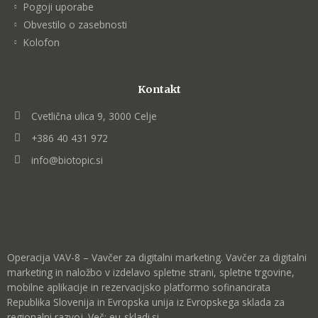
Pogoji uporabe
Obvestilo o zasebnosti
Kolofon
Kontakt
Cvetlična ulica 9, 3000 Celje
+386 40 431 972
info@biotopic.si
Operacija VAV-8 – Vavčer za digitalni marketing. Vavčer za digitalni
marketing in naložbo v izdelavo spletne strani, spletne trgovine,
mobilne aplikacije in rezervacijsko platformo sofinancirata
Republika Slovenija in Evropska unija iz Evropskega sklada za
regionalni razvoj. Več:
eu-skladi.si