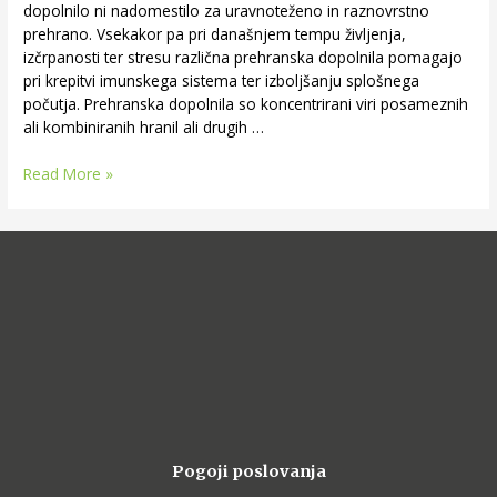
dopolnilo ni nadomestilo za uravnoteženo in raznovrstno
prehrano. Vsekakor pa pri današnjem tempu življenja,
izčrpanosti ter stresu različna prehranska dopolnila pomagajo
pri krepitvi imunskega sistema ter izboljšanju splošnega
počutja. Prehranska dopolnila so koncentrirani viri posameznih
ali kombiniranih hranil ali drugih …
Read More »
Pogoji poslovanja