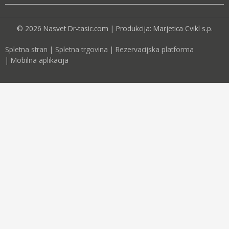
© 2026 Nasvet Dr-tasic.com | Produkcija: Marjetica Cvikl s.p.
Spletna stran
|
Spletna trgovina
|
Rezervacijska platforma
|
Mobilna aplikacija